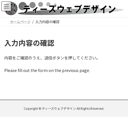
コ
ナ
ン
ビ
テ
ゲ
ン
ー
ホームページ
入力内容の確認
ツ
シ
へ
ョ
ス
ン
入力内容の確認
キ
に
ッ
移
プ
動
内容をご確認のうえ、送信ボタンを押してください。
Please fill out the form on the previous page.
Copyright © ティーズウェブデザイン All Rights Reserved.